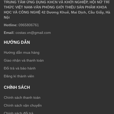
TRUNG TÂM ỨNG DỤNG KHCN VÀ KHỞI NGHIỆP, HỘI NỮ TRÍ
THỨC VIỆT NAM-VĂN PHÒNG GIỚI THIỆU SẢN PHẨM KHOA
HỌC VÀ CÔNG NGHỆ 42 Dương Khuê, Mai Dịch, Cầu Giấy, Hà
Nội
Hotline:
0965806761
Email:
costas.vn@gmail.com
HƯỚNG DẪN
Hướng dẫn mua hàng
Giao nhận và thanh toán
Đổi trả và bảo hành
Đăng kí thành viên
CHÍNH SÁCH
Chính sách thanh toán
Chính sách vận chuyển
Chính sách đổi trả