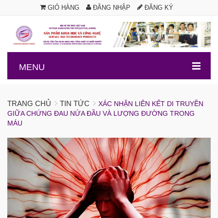
GIỎ HÀNG
ĐĂNG NHẬP
ĐĂNG KÝ
.
MENU
TRANG CHỦ
TIN TỨC
XÁC NHẬN LIÊN KẾT DI TRUYỀN
GIỮA CHỨNG ĐAU NỬA ĐẦU VÀ LƯỢNG ĐƯỜNG TRONG
MÁU