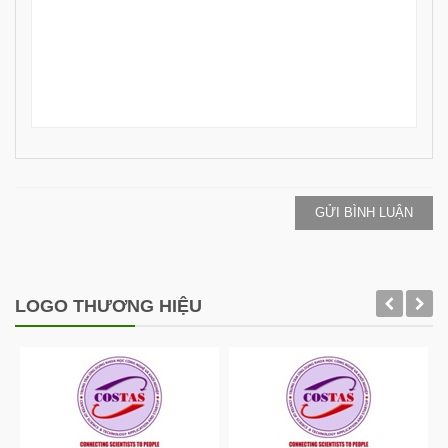
GỬI BÌNH LUẬN
LOGO THƯƠNG HIỆU