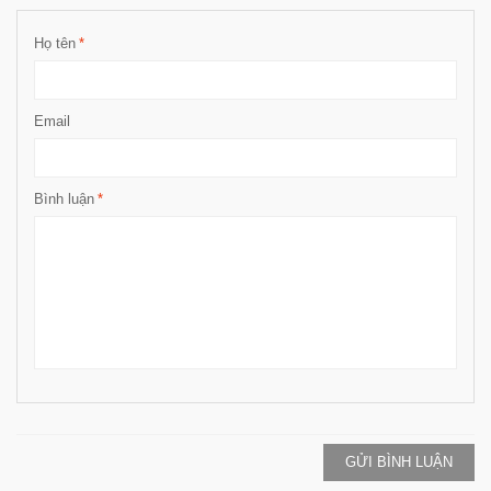
Họ tên
*
Email
Bình luận
*
GỬI BÌNH LUẬN