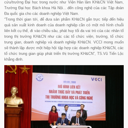
cứu/trường Đại học trong nước như Viện Hàn lâm KH&CN Việt Nam,
Trường Đại học Bách khoa Hà Nội... đến công nghệ của các Tập đoàn
Đa quốc gia cho các doanh nghiệp Việt Nam.
“Trong thời gian tới, để đưa sản phẩm KH&CN gắn trực tiếp đến hiệu
quả sản xuất kinh doanh của doanh nghiệp cần có một mô hình chuỗi
liên kết cụ thể, đi vào chiều sâu, phát huy tối đa vai trò của các nhân tố
trong thị trường KH&CN như các các tổ chức viện, trường, tổ chức
trung gian, doanh nghiệp và doanh nghiệp KH&CN. VCCI mong muốn
sẽ thành lập được một hiệp hội tập hợp các doanh nghiệp KH&CN, các
tổ chức trung gian giúp phát triển thị trường KH&CN”, TS.Vũ Tiến Lộc
khẳng định.