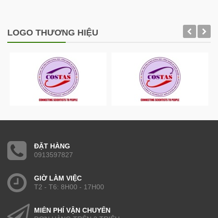
LOGO THƯƠNG HIỆU
ĐẶT HÀNG
0913597827
GIỜ LÀM VIỆC
T2 - T6: 8H00 - 17H00
MIỄN PHÍ VẬN CHUYỂN