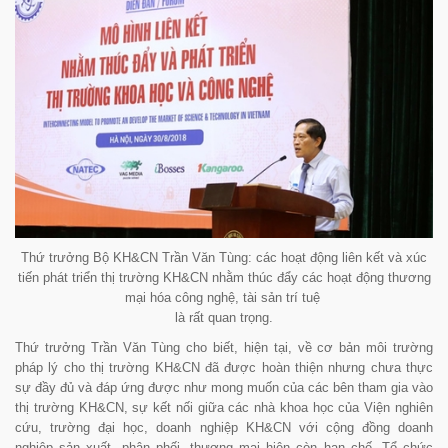
Thứ trưởng Bộ KH&CN Trần Văn Tùng: các hoạt động liên kết và xúc
tiến phát triển thị trường KH&CN nhằm thúc đẩy các hoạt động thương
mại hóa công nghệ, tài sản trí tuệ
là rất quan trọng.
Thứ trưởng Trần Văn Tùng cho biết, hiện tại, về cơ bản môi trường
pháp lý cho thị trường KH&CN đã được hoàn thiện nhưng chưa thực
sự đầy đủ và đáp ứng được như mong muốn của các bên tham gia vào
thị trường KH&CN, sự kết nối giữa các nhà khoa học của Viện nghiên
cứu, trường đại học, doanh nghiệp KH&CN với cộng đồng doanh
nghiệp sản xuất, phân phối, thương mại hiện còn hạn chế. Tổ chức