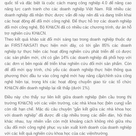
quốc tế và đặc biệt là cuộc cách mạng công nghiệp 4.0 để nâng cao
năng lực cạnh tranh cho các doanh nghiệp Việt Nam. Rất nhiều các
doanh nghiệp đã nhận thức được vấn đề này nên đã và đang triển khai
các hoạt động để đổi mới công nghệ. Để thực hỗ trợ các doanh nghiệp
đổi mới công nghệ, Bộ KH&CN đã có nhiều các chương trình, dự án hỗ
trợ nghiên cứu KH&CN.
Theo kết quả khảo sát đổi mới sáng tạo trong doanh nghiệp thuộc dự
án FIRST-NASATI thực hiện mới đây, có tới gần 85% các doanh
nghiệp tự thực hiện các hoạt động nghiên cứu phát triển để có được
các sản phẩm mới, chỉ có gần 14% các doanh nghiệp đã phối hợp với
các đơn vị bên ngoài để triển khai nghiên cứu đổi mới sản phẩm. Còn
để đổi mới quy trình, chủ yếu các doanh nghiệp thực hiện thông qua
phương thức đầu tư vào công nghệ mới hay nâng cấp/chỉnh sửa công
nghệ hiện tại, trong khi các hoạt động chuyển giao từ các tổ chức
KH&CN đến doanh nghiệp lại rất thấp (dưới 1%).
Điều này cho thấy sự liên kết giữa doanh nghiệp (bên cầu trong thị
trường KH&CN) với các viện trường, các nhà khoa học (bên cung) vẫn
còn rất hạn chế. Mặc dù câu chuyện “gắn kết giữa các nhà khoa học
với doanh nghiệp” đã được đề cập nhiều trong các diễn đàn, hội thảo
khác nhau, tuy nhiên vẫn còn một khoảng cách không nhỏ giữa nhu
cầu đổi mới công nghệ phục vụ sản xuất kinh doanh của doanh nghiệp
với các kết quả nghiên cứu khoa học của các viện/trường.