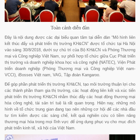
Toàn cảnh diễn đàn
Đây là nội dung được các đại biểu quan tâm tại diễn đàn “Mô hình liên
kết thúc đẩy và phát triển thị trường KH&CN” được tổ chức tại Hà Nội
vào sáng 30/8/2018, dưới sự chủ trì của Bộ KH&CN và Phòng Thương
mại và Công nghiệp Việt Nam, sự phối hợp tổ chức giữa Cục Phát triển
thị trường và doanh nghiệp khoa học và công nghệ (NATEC), Viện Phát
triển doanh nghiệp (Phòng Thương mại và Công nghiệp Việt nam-
VCCI), iBosses Việt nam, VAG, Tập đoàn Kangaroo.
Để góp phần phát triển thị trường KH&CN, tạo môi trường thuận lợi cho
các thành phần tham gia thị trường, các hoạt động liên kết và xúc tiến
phát triển thị trường KH&CN nhằm thúc đẩy các hoạt động thương mại
hóa công nghệ, tài sản trí tuệ là rất quan trọng. Hiện nay, những mô
hình về tổ chức trung gian đang tạo nên những cơ hội để các nhà đầu
tư tìm kiếm được các sáng chế, kết quả nghiên cứu có tiềm năng
thương mại hóa trong mọi lĩnh vực để ứng dụng phục vụ cho mục đích
phát triển kinh tế, xã hội của Việt Nam.