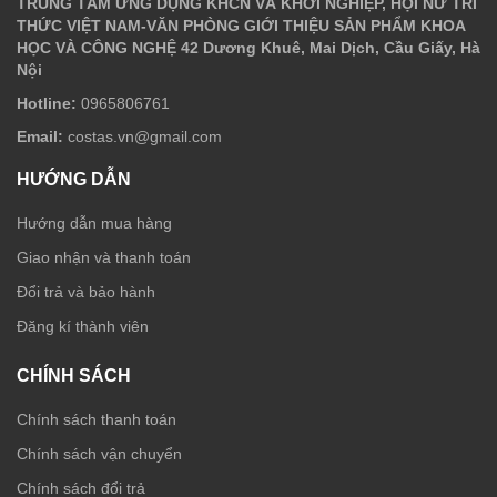
TRUNG TÂM ỨNG DỤNG KHCN VÀ KHỞI NGHIỆP, HỘI NỮ TRÍ
THỨC VIỆT NAM-VĂN PHÒNG GIỚI THIỆU SẢN PHẨM KHOA
HỌC VÀ CÔNG NGHỆ 42 Dương Khuê, Mai Dịch, Cầu Giấy, Hà
Nội
Hotline:
0965806761
Email:
costas.vn@gmail.com
HƯỚNG DẪN
Hướng dẫn mua hàng
Giao nhận và thanh toán
Đổi trả và bảo hành
Đăng kí thành viên
CHÍNH SÁCH
Chính sách thanh toán
Chính sách vận chuyển
Chính sách đổi trả