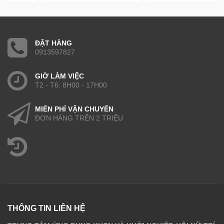
ĐẶT HÀNG
0913597827
GIỜ LÀM VIỆC
T2 - T6: 8H00 - 17H00
MIỄN PHÍ VẬN CHUYỂN
ĐƠN HÀNG TRÊN 2 TRIỆU
THÔNG TIN LIÊN HỆ