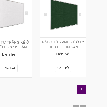
BẢNG TỪ XANH KẺ Ô LY
 TỪ TRẮNG KẺ Ô
TIỂU HỌC IN SẴN
IỂU HỌC IN SẴN
Liên hệ
Liên hệ
Chi Tiết
Chi Tiết
1