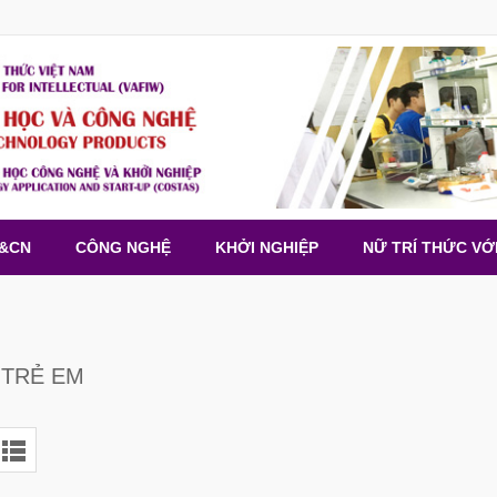
H&CN
CÔNG NGHỆ
KHỞI NGHIỆP
NỮ TRÍ THỨC VỚ
 TRẺ EM