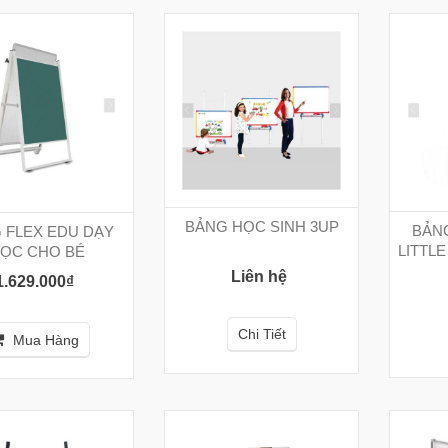
BẢNG HỌC SINH 3UP
BẢN
 FLEX EDU DẠY
LITTLE
ỌC CHO BÉ
Liên hệ
1.629.000₫
Chi Tiết
Mua Hàng
C
ẾT