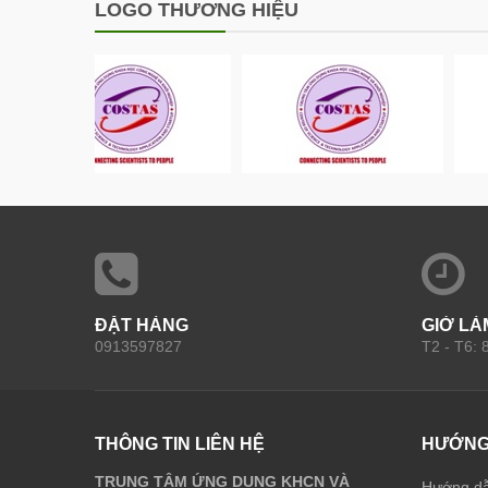
LOGO THƯƠNG HIỆU
ĐẶT HÀNG
GIỜ LÀ
0913597827
T2 - T6:
THÔNG TIN LIÊN HỆ
HƯỚNG
TRUNG TÂM ỨNG DỤNG KHCN VÀ
Hướng d