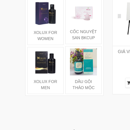
220ml
VÀ VỎ BƯ
250mL
CỐC NGUYỆT
XOLUX FOR
Túi vải gấ
SAN BKCUP
WOMEN
gọn
GIÁ V
DẦU GỘI
XOLUX FOR
THẢO MỘC
MEN
RUTO BỒ
KẾT VÀ VỎ
BƯỞI 250ML