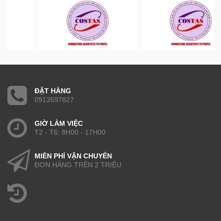
ĐẶT HÀNG
0913597827
GIỜ LÀM VIỆC
T2 - T6: 8H00 - 17H00
MIỄN PHÍ VẬN CHUYỂN
ĐƠN HÀNG TRÊN 2 TRIỆU