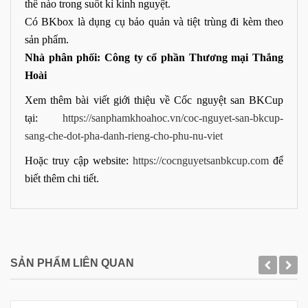
thế nào trong suốt kì kinh nguyệt.
Có BKbox là dụng cụ bảo quản và tiệt trùng đi kèm theo
sản phẩm.
Nhà phân phối: Công ty cổ phần Thương mại Thắng
Hoài
Xem thêm bài viết giới thiệu về Cốc nguyệt san BKCup
tại:
https://sanphamkhoahoc.vn/coc-nguyet-san-bkcup-
sang-che-dot-pha-danh-rieng-cho-phu-nu-viet
Hoặc truy cập website:
https://cocnguyetsanbkcup.com
để
biết thêm chi tiết.
SẢN PHẨM LIÊN QUAN