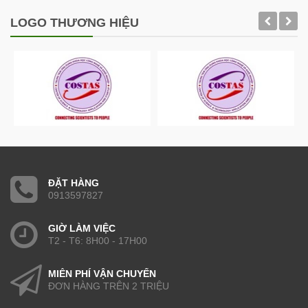
LOGO THƯƠNG HIỆU
ĐẶT HÀNG
0913597827
GIỜ LÀM VIỆC
T2 - T6: 8H00 - 17H00
MIỄN PHÍ VẬN CHUYỂN
ĐƠN HÀNG TRÊN 2 TRIỆU