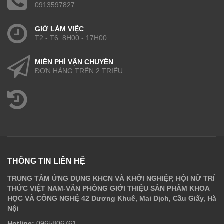
0913597827
GIỜ LÀM VIỆC
T2 - T6: 8H00 - 17H00
MIỄN PHÍ VẬN CHUYỂN
ĐƠN HÀNG TRÊN 2 TRIỆU
THÔNG TIN LIÊN HỆ
TRUNG TÂM ỨNG DỤNG KHCN VÀ KHỞI NGHIỆP, HỘI NỮ TRÍ
THỨC VIỆT NAM-VĂN PHÒNG GIỚI THIỆU SẢN PHẨM KHOA
HỌC VÀ CÔNG NGHỆ 42 Dương Khuê, Mai Dịch, Cầu Giấy, Hà
Nội
Hotline:
0965806761