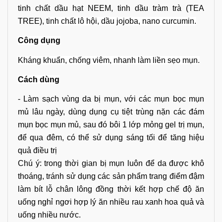
tinh chất dầu hạt NEEM, tinh dầu tràm trà (TEA
TREE),
tinh chất lô hội, dầu jojoba, nano curcumin.
Công dụng
Kháng khuẩn, chống viêm, nhanh làm liền sẹo mụn.
Cách dùng
- Làm sạch vùng da bị mụn, với các mụn bọc mụn
mủ lâu ngày, dùng dụng cụ tiệt trùng nặn các đám
mụn bọc mụn mủ, sau đó bôi 1 lớp mỏng gel trị mụn,
để qua đêm, có thể sử dụng sáng tối để tăng hiệu
quả điều trị
Chú ý:
trong thời gian bị mụn luôn để da được khô
thoáng, tránh sử dụng các sản phẩm trang điểm đậm
làm bít lỗ chân lông đồng thời kết hợp chế độ ăn
uống nghỉ ngơi hợp lý ăn nhiều rau xanh hoa quả và
uống nhiều nước.