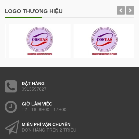
LOGO THƯƠNG HIỆU
ĐẶT HÀNG
0913597827
GIỜ LÀM VIỆC
T2 - T6: 8H00 - 17H00
MIỄN PHÍ VẬN CHUYỂN
ĐƠN HÀNG TRÊN 2 TRIỆU