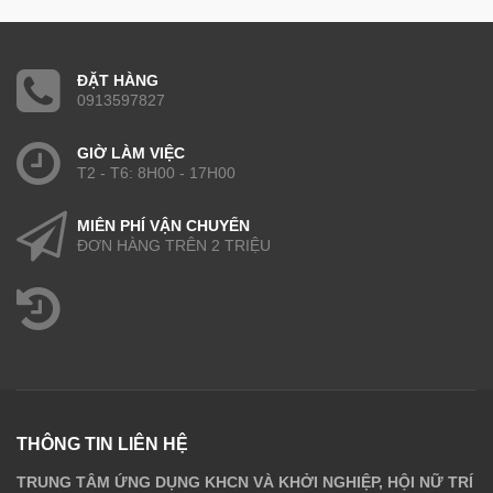
ĐẶT HÀNG
0913597827
GIỜ LÀM VIỆC
T2 - T6: 8H00 - 17H00
MIỄN PHÍ VẬN CHUYỂN
ĐƠN HÀNG TRÊN 2 TRIỆU
THÔNG TIN LIÊN HỆ
TRUNG TÂM ỨNG DỤNG KHCN VÀ KHỞI NGHIỆP, HỘI NỮ TRÍ