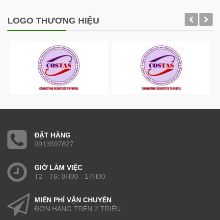
LOGO THƯƠNG HIỆU
ĐẶT HÀNG
0913597827
GIỜ LÀM VIỆC
T2 - T6: 8H00 - 17H00
MIỄN PHÍ VẬN CHUYỂN
ĐƠN HÀNG TRÊN 2 TRIỆU