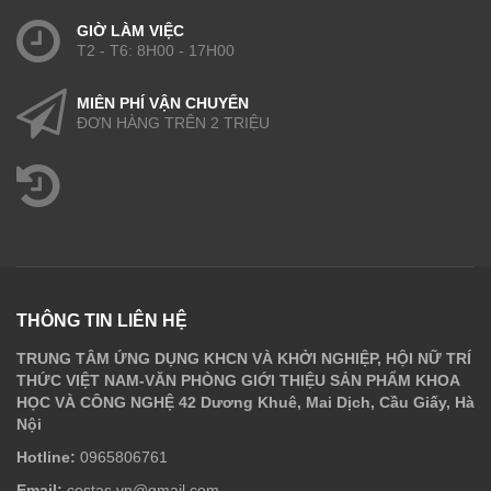
GIỜ LÀM VIỆC
T2 - T6: 8H00 - 17H00
MIỄN PHÍ VẬN CHUYỂN
ĐƠN HÀNG TRÊN 2 TRIỆU
THÔNG TIN LIÊN HỆ
TRUNG TÂM ỨNG DỤNG KHCN VÀ KHỞI NGHIỆP, HỘI NỮ TRÍ
THỨC VIỆT NAM-VĂN PHÒNG GIỚI THIỆU SẢN PHẨM KHOA
HỌC VÀ CÔNG NGHỆ 42 Dương Khuê, Mai Dịch, Cầu Giấy, Hà
Nội
Hotline:
0965806761
Email:
costas.vn@gmail.com