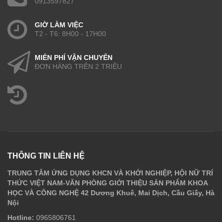
0913597827
GIỜ LÀM VIỆC
T2 - T6: 8H00 - 17H00
MIỄN PHÍ VẬN CHUYỂN
ĐƠN HÀNG TRÊN 2 TRIỆU
THÔNG TIN LIÊN HỆ
TRUNG TÂM ỨNG DỤNG KHCN VÀ KHỞI NGHIỆP, HỘI NỮ TRÍ
THỨC VIỆT NAM-VĂN PHÒNG GIỚI THIỆU SẢN PHẨM KHOA
HỌC VÀ CÔNG NGHỆ 42 Dương Khuê, Mai Dịch, Cầu Giấy, Hà
Nội
Hotline:
0965806761