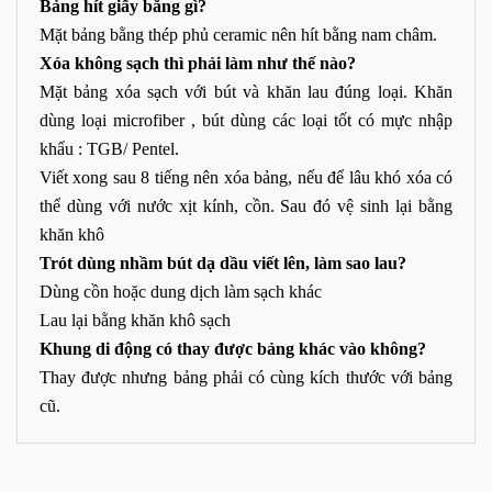
Bảng
hít
giấy
bằng
gì
?
Mặt bảng bằng thép phủ ceramic nên hít bằng nam châm.
Xóa
không
sạch
thì
phải
làm
nh
ư
thế
nào
?
Mặt bảng xóa sạch với bút và khăn lau đúng loại. Khăn
dùng loại microfiber , bút dùng các loại tốt có mực nhập
khẩu : TGB/ Pentel.
Viết xong sau 8 tiếng nên xóa bảng, nếu để lâu khó xóa có
thể dùng với nước xịt kính, cồn. Sau đó vệ sinh lại bằng
khăn khô
Trót
dùng
nhầm
bút
dạ
dầu
viết
lên
,
làm
sao
lau
?
Dùng cồn hoặc dung dịch làm sạch khác
Lau lại bằng khăn khô sạch
Khung
di
động
có
thay
đ
ư
ợc
bảng
khác
vào
không
?
Thay được nhưng bảng phải có cùng kích thước với bảng
cũ.