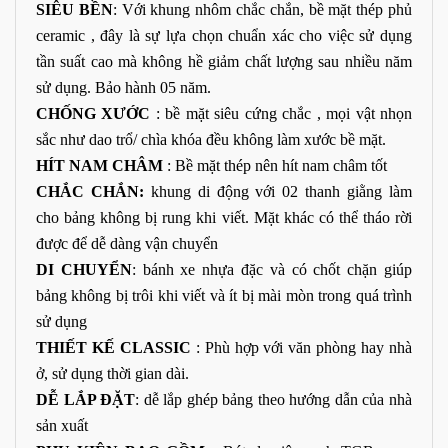
SIÊU BỀN
: Với khung nhôm chắc chắn, bề mặt thép phủ
ceramic , đây là sự lựa chọn chuẩn xác cho việc sử dụng
tần suất cao mà không hề giảm chất lượng sau nhiều năm
sử dụng. Bảo hành 05 năm.
CHỐNG XƯỚC
: bề mặt siêu cứng chắc , mọi vật nhọn
sắc như dao trổ/ chìa khóa đều không làm xước bề mặt.
HÍT NAM CHÂM
: Bề mặt thép nên hít nam châm tốt
CHẮC CHẮN:
khung di động với 02 thanh giằng làm
cho bảng không bị rung khi viết. Mặt khác có thể tháo rời
được để dễ dàng vận chuyển
DI CHUYỂN
: bánh xe nhựa đặc và có chốt chặn giúp
bảng không bị trôi khi viết và ít bị mài mòn trong quá trình
sử dụng
THIẾT KẾ CLASSIC
: Phù hợp với văn phòng hay nhà
ở, sử dụng thời gian dài.
DỄ LẮP ĐẶT
: dễ lắp ghép bảng theo hướng dẫn của nhà
sản xuất