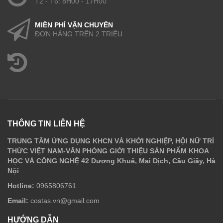
T2 - T6: 8H00 - 17H00
MIỄN PHÍ VẬN CHUYỂN
ĐƠN HÀNG TRÊN 2 TRIỆU
THÔNG TIN LIÊN HỆ
TRUNG TÂM ỨNG DỤNG KHCN VÀ KHỞI NGHIỆP, HỘI NỮ TRÍ
THỨC VIỆT NAM-VĂN PHÒNG GIỚI THIỆU SẢN PHẨM KHOA
HỌC VÀ CÔNG NGHỆ 42 Dương Khuê, Mai Dịch, Cầu Giấy, Hà
Nội
Hotline:
0965806761
Email:
costas.vn@gmail.com
HƯỚNG DẪN