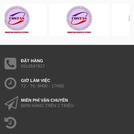
ĐẶT HÀNG
0913597827
GIỜ LÀM VIỆC
T2 - T6: 8H00 - 17H00
MIỄN PHÍ VẬN CHUYỂN
ĐƠN HÀNG TRÊN 2 TRIỆU