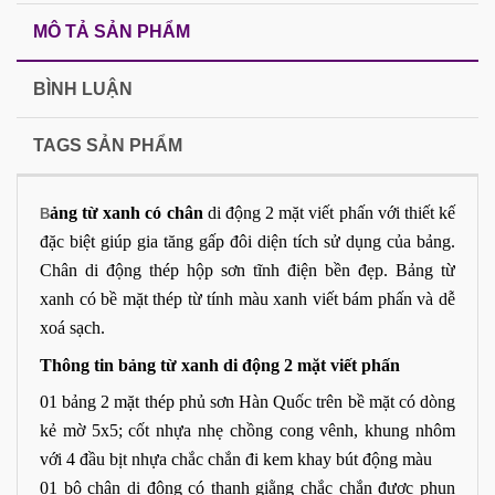
MÔ TẢ SẢN PHẨM
BÌNH LUẬN
TAGS SẢN PHẨM
ảng từ xanh có chân
di động 2 mặt viết phấn với thiết kế
B
đặc biệt giúp gia tăng gấp đôi diện tích sử dụng của bảng.
Chân di động thép hộp sơn tĩnh điện bền đẹp.
Bảng từ
xanh
có bề mặt thép từ tính màu xanh viết bám phấn và dễ
xoá sạch.
Thông tin bảng từ xanh di động 2 mặt viết phấn
01 bảng 2 mặt thép phủ sơn Hàn Quốc trên bề mặt có dòng
kẻ mờ 5x5; cốt nhựa nhẹ chồng cong vênh, khung nhôm
với 4 đầu bịt nhựa chắc chắn đi kem khay bút động màu
01 bộ chân di động có thanh giằng chắc chắn được phun