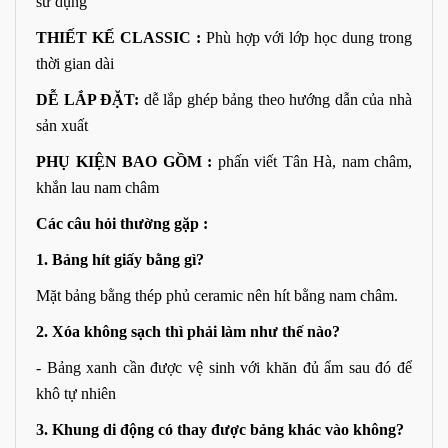
sử dụng
THIẾT KẾ CLASSIC :
Phù hợp với lớp học dung trong
thời gian dài
DỄ LẮP ĐẶT:
dễ lắp ghép bảng theo hướng dẫn của nhà
sản xuất
PHỤ KIỆN BAO GỒM :
phấn viết Tân Hà, nam châm,
khắn lau nam châm
Các câu hỏi
th
ư
ờng
gặp :
1. Bảng hít giấy bằng gì?
Mặt bảng bằng thép phủ ceramic nên hít bằng nam châm.
2. Xóa không sạch thì phải làm như thế nào?
- Bảng xanh cần được vệ sinh với khăn đủ ẩm sau đó để
khô tự nhiên
3. Khung
di
động
có
thay
đ
ư
ợc
bảng
khác
vào
không
?