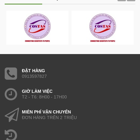
ĐẶT HÀNG
0913597827
GIỜ LÀM VIỆC
T2 - T6: 8H00 - 17H00
MIỄN PHÍ VẬN CHUYỂN
ĐƠN HÀNG TRÊN 2 TRIỆU