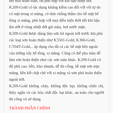
tiết hóa hoàn toàn, rất phù hợp với khí hậu nhiệt đới.
K209-Gold có tác dụng kháng kiềm cao đối với vôi tự do
có mặt trong xi măng, có tính chống thấm cho bề mặt bê
tông xi măng, phù hợp với mọi điều kiện thời tiết khí hậu
ẩm ướt ở vùng nhiệt đới gió mùa, hơi nước mặn.
K209-Gold được dùng làm sơn lót ngoài trời trước khi phủ
các loại sơn hoàn thiện như K5501-Gold, K360-Gold,
CT04T-Gold,.. áp dụng cho tất cả các bề mặt bên ngoài
của tường xây bê tông, xi măng. Cũng có thể pha màu để
làm sơn hoàn thiện như các sơn màu khác. K209-Gold có
độ phủ cao, bền, kho nhanh, dễ thi công, bề mặt sơn mịn
màng, liên kết chặt chẽ với xi măng và sơn phủ hoàn thiện
ngoài trời.
K209-Gold không cháy, không độc hại, không chứa chì,
thủy ngân và các hóa chất độc hại khác, an toàn cho người
thi công và sử dụng
THÀNH PHẦN CHÍNH