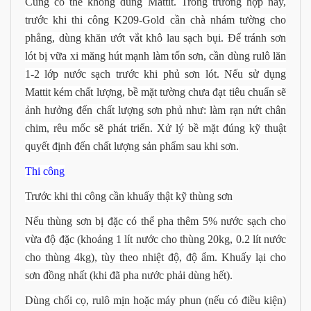
Cũng có thể không dùng Mattit. Trong trường hợp này,
trước khi thi công K209-Gold cần chà nhám tường cho
phẳng, dùng khăn ướt vắt khô lau sạch bụi. Để tránh sơn
lót bị vữa xi măng hút mạnh làm tốn sơn, cần dùng rulô lăn
1-2 lớp nước sạch trước khi phủ sơn lót. Nếu sử dụng
Mattit kém chất lượng, bề mặt tường chưa đạt tiêu chuẩn sẽ
ảnh hưởng đến chất lượng sơn phủ như: làm rạn nứt chân
chim, rêu mốc sẽ phát triển. Xử lý bề mặt đúng kỹ thuật
quyết định đến chất lượng sản phẩm sau khi sơn.
Thi công
Trước khi thi công cần khuấy thật kỹ thùng sơn
Nếu thùng sơn bị đặc có thể pha thêm 5% nước sạch cho
vừa độ đặc (khoảng 1 lít nước cho thùng 20kg, 0.2 lít nước
cho thùng 4kg), tùy theo nhiệt độ, độ ẩm. Khuấy lại cho
sơn đồng nhất (khi đã pha nước phải dùng hết).
Dùng chổi cọ, rulô mịn hoặc máy phun (nếu có điều kiện)