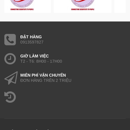
ĐẶT HÀNG
0913597827
GIỜ LÀM VIỆC
T2 - T6: 8H00 - 17H00
MIỄN PHÍ VẬN CHUYỂN
ĐƠN HÀNG TRÊN 2 TRIỆU