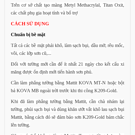
Trên cơ sở chất tạo màng Metyl Methacrylal, Titan Oxit,
các chất phụ gia hoạt tính và bổ trợ
CÁCH SỬ DỤNG
Chuẩn bị bề mặt
Tất cả các bề mặt phải khô, làm sạch bụi, dầu mỡ, rêu mốc,
vôi, các lớp sơn cũ,...
Đối với tường mới cần để ít nhất 21 ngày cho kết cấu xi
măng được ổn định mới tiến hành sơn phủ.
Cần làm phẳng tường bằng Mattit KOVA MT-N hoặc bột
bả
KOVA
MB
ngoài trời trước khi thi công K209-Gold.
Khi đã làm phẳng tường bằng Mattit, cần chà nhám lại
tường, phủi sạch bụi và dùng khăn ướt vắt khô lau sạch bụi
Mattit, bằng cách đó sẽ đảm bảo sơn K209-Gold bám chắc
lên tường.