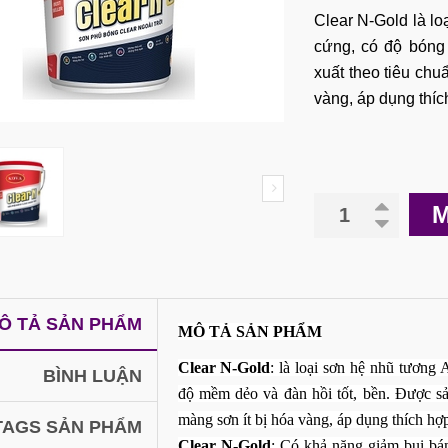
Clear N-Gold là lo
cứng, có độ bóng
xuất theo tiêu chu
vàng, áp dụng thíc
M
Ô TẢ SẢN PHẨM
MÔ TẢ SẢN PHẨM
Clear N-Gold
: là loại sơn hệ nhũ tương 
BÌNH LUẬN
độ mềm dẻo và đàn hồi tốt, bền. Được sản
màng sơn ít bị hóa vàng, áp dụng thích hợp
TAGS SẢN PHẨM
Clear N-Gold
: Có khả năng giảm bụi bám