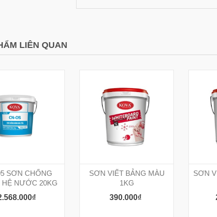
ng các đồng nghiệp quốc tế
phát triển một thiết bị di động có khả
 một phát hiện đáng chú ý:
năng phát hiện các hợp chất per- và
xung điện ngắn có thể kích
polyfluoroalkyl (PFAS)...
[Xem thêm...]
ạt động của tế...
[Xem
HẨM LIÊN QUAN
05 SƠN CHỐNG
SƠN VIẾT BẢNG MÀU
SƠN V
 HỆ NƯỚC 20KG
1KG
2.568.000₫
390.000₫