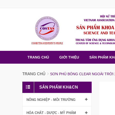
TRANG CHỦ
GIỚI THIỆU
SẢN PHẨM K
TRANG CHỦ
SƠN PHỦ BÓNG CLEAR NGOÀI TRỜI
SẢN PHẨM KH&CN
NÔNG NGHIỆP - MÔI TRƯỜNG
HÓA CHẤT - DƯỢC - MỸ PHẨM