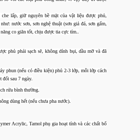
 che lấp, giữ nguyên bề mặt của vật liệu được phủ,
hư: nước sơn, sơn nghệ thuật (sơn giả đá, sơn gấm,
năng co giãn tốt, chịu được tia cực tím..
ược phủ phải sạch sẽ, không dính bụi, dầu mỡ và đã
y phun (nếu có điều kiện) phủ 2-3 lớp, mỗi lớp cách
t đối sau 7 ngày.
ch rửa bình thường.
Nghiên cứu khoa học t
hông dùng hết (nếu chưa pha nước).
Lần đầu tiên giải mã cấu trúc
chưa đồng nghĩa với th
nguyên tử 3D của vật liệu sắt điện
hóa thành công
relaxor bí ẩn
Thị Khánh Vân Lê
18/
Thị Khánh Vân Lê
05/ 07/ 2026
ymer Acrylic, Tamol phụ gia hoạt tính và các chất bổ
Việt Nam không thiếu những
Các nhà nghiên cứu tại Viện Công nghệ
khoa học có giá trị ứng 