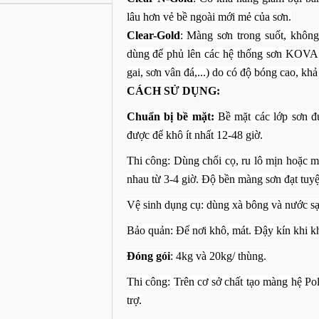
lâu hơn vẻ bề ngoài mới mẻ của sơn.
Clear-Gold
: Màng sơn trong suốt, không
dùng để phủ lên các hệ thống sơn KOVA n
gai, sơn vân đá,...) do có độ bóng cao, khả 
CÁCH SỬ DỤNG:
Chuẩn bị bề mặt:
Bề mặt các lớp sơn đ
được để khô ít nhất 12-48 giờ.
Thi công:
Dùng chổi cọ, ru lô mịn hoặc má
nhau từ 3-4 giờ. Độ bền màng sơn đạt tuyệ
Vệ sinh dụng cụ:
dùng xà bông và nước sạ
Phát triển thiết bị cầm tay phát
hiện “hóa chất vĩnh cửu” trong
Bảo quản:
Để nơi khô, mát. Đậy kín khi k
nước
n giải mã cấu trúc
D của vật liệu sắt điện
Thị Khánh Vân Lê
05/ 07/ 2026
Đóng gói
: 4kg và 20kg/ thùng.
ẩn
 Vân Lê
05/ 07/ 2026
Thi công:
Trên cơ sở chất tạo màng hệ Pol
Các nhà nghiên cứu tại Đại học Boise
State (Hoa Kỳ), phối hợp với công ty
trợ.
ên cứu tại Đại học Stanford
công nghệ Pearlhill Technologies, vừa