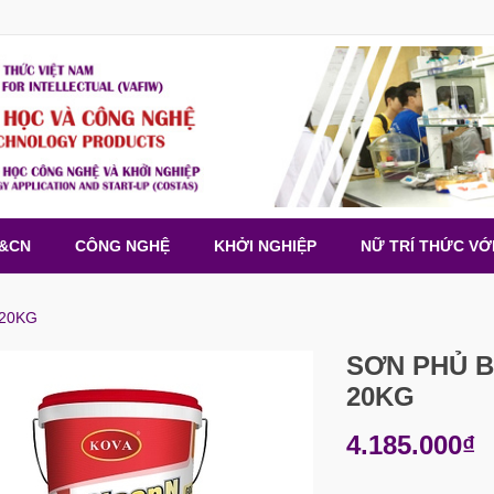
H&CN
CÔNG NGHỆ
KHỞI NGHIỆP
NỮ TRÍ THỨC VỚ
 20KG
SƠN PHỦ B
20KG
4.185.000₫