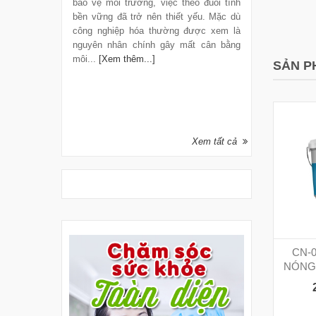
bảo vệ môi trường, việc theo đuổi tính
idge và Viện
(Hoa Kỳ) cù
bền vững đã trở nên thiết yếu. Mặc dù
át triển một
vừa công bố
công nghiệp hóa thường được xem là
ặt trời tích
chỉ vài đợt 
nguyên nhân chính gây mất cân bằng
hoạt lại ho
môi...
[Xem thêm...]
thêm...]
SẢN P
Xem tất cả
CN-
NÓNG