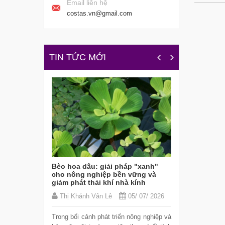
Email liên hệ
costas.vn@gmail.com
TIN TỨC MỚI
 mặt trời
ất hóa
Bèo hoa dâu: giải pháp "xanh"
Lần đầu tiê
cho nông nghiệp bền vững và
nguyên tử 3
giảm phát thải khí nhà kính
relaxor bí 
/ 07/ 2026
Thị Khánh Vân Lê
05/ 07/ 2026
Thị Khánh
c tế do Đại
Trong bối cảnh phát triển nông nghiệp và
nh) dẫn đầu,
Các nhà nghi