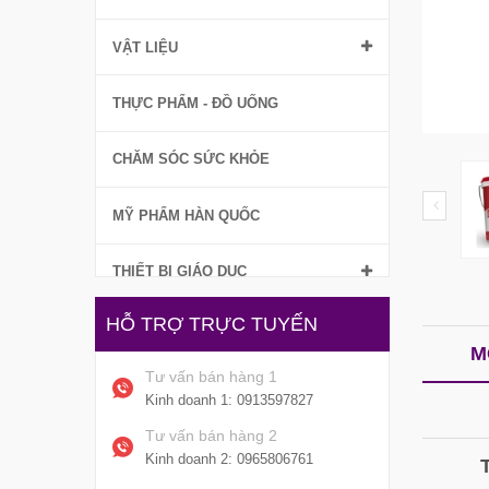
VẬT LIỆU
THỰC PHẨM - ĐỒ UỐNG
CHĂM SÓC SỨC KHỎE
MỸ PHẨM HÀN QUỐC
THIẾT BỊ GIÁO DỤC
HỖ TRỢ TRỰC TUYẾN
M
Tư vấn bán hàng 1
Kinh doanh 1:
0913597827
Tư vấn bán hàng 2
Kinh doanh 2:
0965806761