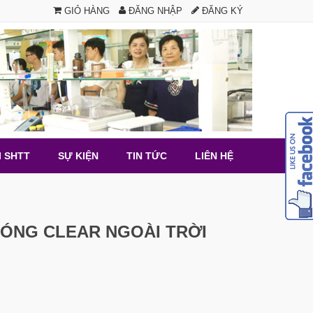
GIỎ HÀNG
ĐĂNG NHẬP
ĐĂNG KÝ
I SHTT
SỰ KIỆN
TIN TỨC
LIÊN HỆ
ÓNG CLEAR NGOÀI TRỜI