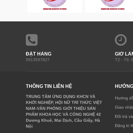
ĐẶT HÀNG
GIỜ LÀ
0913597827
T2 - T6:
THÔNG TIN LIÊN HỆ
HƯỚNG
TRUNG TÂM ỨNG DỤNG KHCN VÀ
Hướng d
KHỞI NGHIỆP, HỘI NỮ TRÍ THỨC VIỆT
Giao nhận
NAM-VĂN PHÒNG GIỚI THIỆU SẢN
PHẨM KHOA HỌC VÀ CÔNG NGHỆ 42
Đổi trả v
Dương Khuê, Mai Dịch, Cầu Giấy, Hà
Đăng kí t
Nội