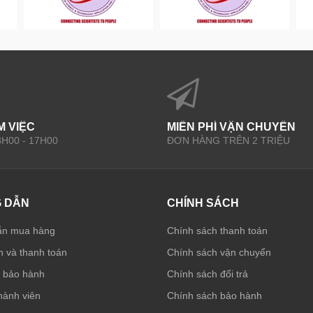
M VIỆC
MIỄN PHÍ VẬN CHUYỂN
 8H00 - 17H00
ĐƠN HÀNG TRÊN 2 TRIỆU
 DẪN
CHÍNH SÁCH
ẫn mua hàng
Chính sách thanh toán
 và thanh toán
Chính sách vận chuyển
à bảo hành
Chính sách đổi trả
hành viên
Chính sách bảo hành